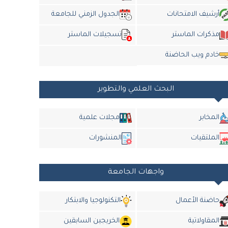
أرشيف الامتحانات
الجدول الزمني للجامعة
مذكرات الماستر
تسجيلات الماستر
خادم ويب الحاضنة
البحث العلمي والتطوير
المخابر
مجلات علمية
الملتقيات
المنشورات
واجهات الجامعة
حاضنة الأعمال
التكنولوجيا والابتكار
المقاولاتية
الخريجين السابقين