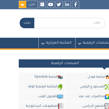
عربي
researchgate
youtube
twitter
LinkedIn
Facebook
بحث:
لمنصات الرقمية
المكتبة المركزية
المنصات الرقمية
منصة مودل
منصة OpenEdx
المستودع الرقمي
المكتبة الرقمية كوها
محاضرات عند بعد
تلفزيون الويب
المنهج الدراسي
المطبوعات البيداغوجية