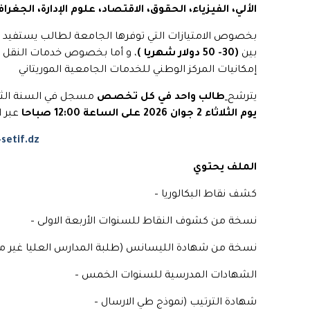
الألي، الفيزياء، الحقوق، الاقتصاد، علوم الإدارة، الجغرافي
بخصوص الامتيازات التي توفرها الجامعة لطالب يستفي
بين
(30- 50 دولار شهريا )
، و أما بخصوص خدمات النقل وا
إمكانيات المركز الوطني للخدمات الجامعية الموريتاني
يترشح
طالب واحد
في كل تخصص
مسجل في السنة الثان
يوم الثلاثاء 2 جوان 2026 على الساعة 12:00 صباحا
عبر ا
-setif.dz
الملف يحتوي
كشف نقاط البكالوريا –
نسخة من كشوف النقاط للسنوات الأربعة الاولى –
نسخة من شهادة الليسانس (طلبة المدارس العليا غير مع
الشهادات المدرسية للسنوات الخمس –
شهادة الترتيب (نموذج طي الارسال –