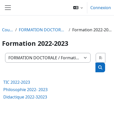
Passer au contenu principal
Connexion
Panneau latéral
Cours
FORMATION DOCTORALE
Formation 2022-2023
Formation 2022-2023
Rech
Catégories de cours
Recher
TIC 2022-2023
Philosophie 2022- 2023
Didactique 2022-32023