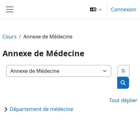
Passer au contenu principal
Connexion
Panneau latéral
Cours
Annexe de Médecine
Annexe de Médecine
Rech
Catégories de cours
Recher
Tout déplier
Département de médecine