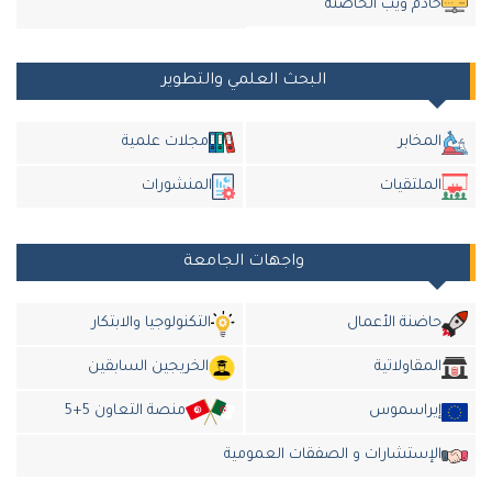
خادم ويب الحاضنة
البحث العلمي والتطوير
المخابر
مجلات علمية
الملتقيات
المنشورات
واجهات الجامعة
حاضنة الأعمال
التكنولوجيا والابتكار
المقاولاتية
الخريجين السابقين
إيراسموس
منصة التعاون 5+5
الإستشارات و الصفقات العمومية