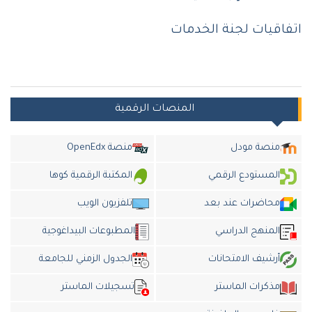
اتفاقيات لجنة الخدمات
المنصات الرقمية
منصة مودل
منصة OpenEdx
المستودع الرقمي
المكتبة الرقمية كوها
محاضرات عند بعد
تلفزيون الويب
المنهج الدراسي
المطبوعات البيداغوجية
أرشيف الامتحانات
الجدول الزمني للجامعة
مذكرات الماستر
تسجيلات الماستر