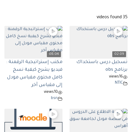
35 videos found
08:04
02:09
تسجيل درس باستخداك
مكتب إستراتيجية الرقمنة :
برنامج obs
فيديو يشرح كيفية نسخ
views
16
كامل محتوى مقياس مودل
NTIC
إلى مقياس آخر‎
views
10
bsn