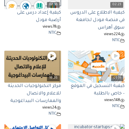
07:18
02:23
كيفية الاطلاع على الدروس
كيفية إعداد درس على
في منصة مودل لجامعة
أرضية مودل
views
78
سوق أهراس
NTIC
views
224
NTIC
16:28
01:19
كيفية التسجيل في الموقع
مركز التكنولوجيات الحديثة
– خاص بالطلبة
للاعلام والاتصال
views
148
والممارسات البيداغوجية
NTIC
views
24
NTIC