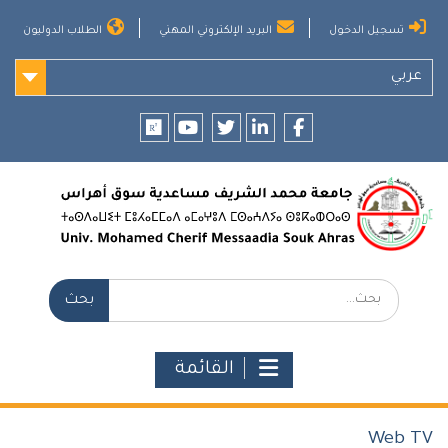
Ski
تسجيل الدخول
البريد الإلكتروني المهني
الطلاب الدوليون
t
conten
عربي
researchgate
youtube
twitter
LinkedIn
Facebook
بحث:
القائمة
Web TV