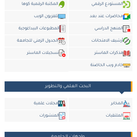
المستودع الرقمي
المكتبة الرقمية كوها
محاضرات عند بعد
تلفزيون الويب
المنهج الدراسي
المطبوعات البيداغوجية
أرشيف الامتحانات
الجدول الزمني للجامعة
مذكرات الماستر
تسجيلات الماستر
خادم ويب الحاضنة
البحث العلمي والتطوير
المخابر
مجلات علمية
الملتقيات
المنشورات