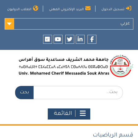
Ski
تسجيل الدخول
البريد الإلكتروني المهني
الطلاب الدوليون
t
conten
عربي
researchgate
youtube
twitter
LinkedIn
Facebook
بحث:
القائمة
قسم الرياضيات