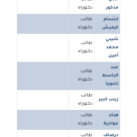
مذكور
دكتوراه
ابتسام
طالب
كرميش
دكتوراه
شيبي
طالب
محمد
دكتوراه
أمين
عبد
طالب
الباسط
دكتوراه
ناعورة
طالب
زينب كبير
دكتوراه
هناء
طالب
عواجية
دكتوراه
درصاف
طالب