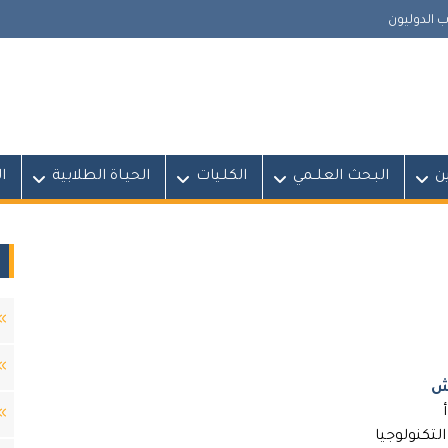
 الدوليون
ين
البـحث العلــمي
الكلـيات
الحيـاة الطلابية
ا
ش
التكنولوجيا