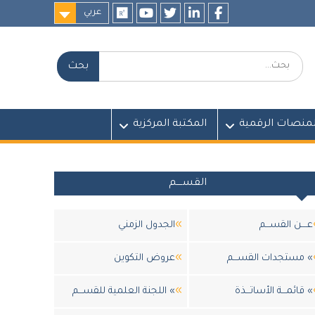
عربي
researchgate
youtube
twitter
LinkedIn
Facebook
بحث:
لمنصات الرقمية
المكتبة المركزية
القســــم
عــــن القســـم
الجدول الزمني
» مستجدات القســـم
عروض التكوين
» قائمـــة الأساتـــذة
» اللجنة العلمية للقســـم