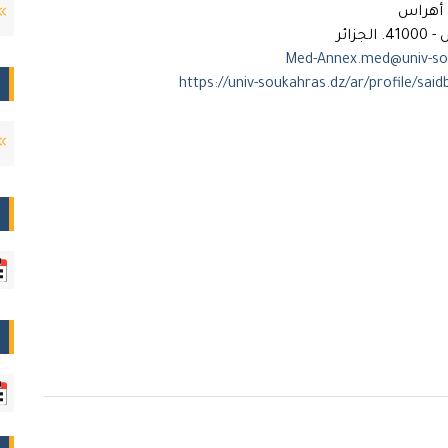
ق أهراس
جزائر