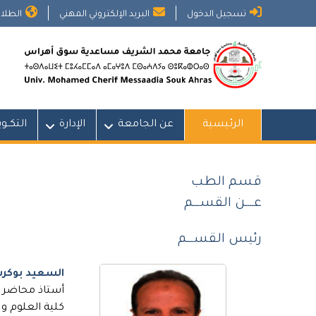
Ski
تسجيل الدخول
البريد الإلكتروني المهني
الطلاب
t
conten
الرئيسية
عن الجامعة
الإدارة
التكــو
قسم الطب
عــــن القســـم
رئيس القســـم
السعيد بوكر
أستاذ محاضر أ
كلية العلوم و 