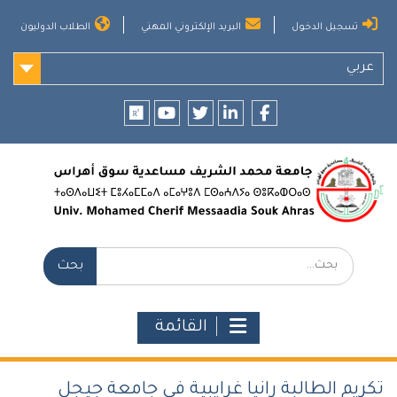
Ski
تسجيل الدخول
البريد الإلكتروني المهني
الطلاب الدوليون
t
conten
عربي
researchgate
youtube
twitter
LinkedIn
Facebook
بحث:
القائمة
تكريم الطالبة رانيا غرايبية في جامعة جيجل