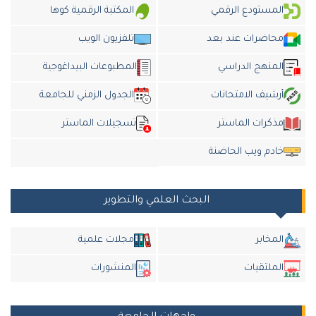
المستودع الرقمي
المكتبة الرقمية كوها
محاضرات عند بعد
تلفزيون الويب
المنهج الدراسي
المطبوعات البيداغوجية
أرشيف الامتحانات
الجدول الزمني للجامعة
مذكرات الماستر
تسجيلات الماستر
خادم ويب الحاضنة
البحث العلمي والتطوير
المخابر
مجلات علمية
الملتقيات
المنشورات