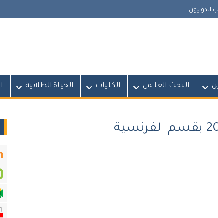
 الدوليون
ين
البـحث العلــمي
الكلـيات
الحيـاة الطلابية
ا