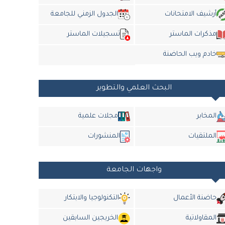
أرشيف الامتحانات
الجدول الزمني للجامعة
مذكرات الماستر
تسجيلات الماستر
خادم ويب الحاضنة
البحث العلمي والتطوير
المخابر
مجلات علمية
الملتقيات
المنشورات
واجهات الجامعة
حاضنة الأعمال
التكنولوجيا والابتكار
المقاولاتية
الخريجين السابقين