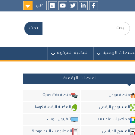
عربي
researchgate
youtube
twitter
LinkedIn
Facebook
بحث:
لمنصات الرقمية
المكتبة المركزية
المنصات الرقمية
منصة مودل
منصة OpenEdx
المستودع الرقمي
المكتبة الرقمية كوها
محاضرات عند بعد
تلفزيون الويب
المنهج الدراسي
المطبوعات البيداغوجية