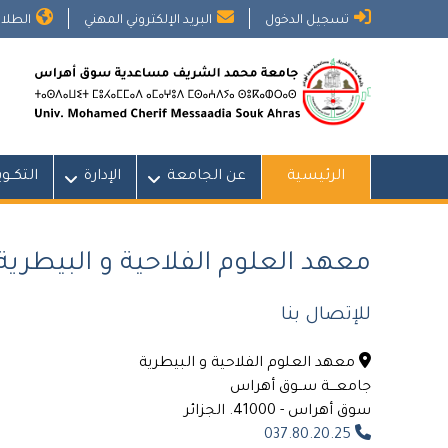
Ski
تسجيل الدخول
البريد الإلكتروني المهني
الطلاب
t
conten
الرئيسية
عن الجامعة
الإدارة
التكــو
معهد العلوم الفلاحية و البيطرية
للإتصال بنا
معهد العلوم الفلاحية و البيطرية
جامعـــة ســوق أهراس
سوق أهراس - 41000. الجزائر
037.80.20.25