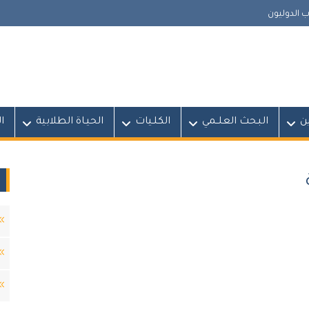
 الدوليون
ين
البـحث العلــمي
الكلـيات
الحيـاة الطلابية
ا