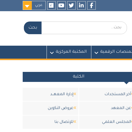
عربي
researchgate
youtube
twitter
LinkedIn
Facebook
بحث:
لمنصات الرقمية
المكتبة المركزية
الكلية
آخر المستجدات
إدارة المعهــد
عن المعهد
عروض التكوين
المجلس العلمي
للإتصال بنا