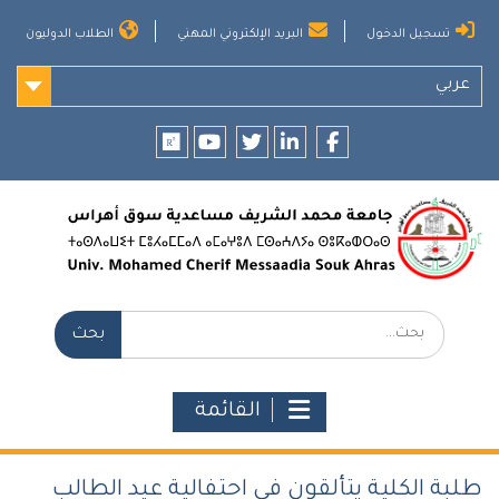
Ski
تسجيل الدخول
البريد الإلكتروني المهني
الطلاب الدوليون
t
conten
عربي
researchgate
youtube
twitter
LinkedIn
Facebook
بحث:
القائمة
طلبة الكلية يتألقون في احتفالية عيد الطالب