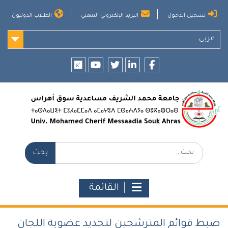
Ski
تسجيل الدخول
البريد الإلكتروني المهني
الطلاب الدوليون
t
conten
عربي
researchgate
youtube
twitter
LinkedIn
Facebook
بحث:
القائمة
ضبط قوائم المترشحين لتجديد عضوية اللجان