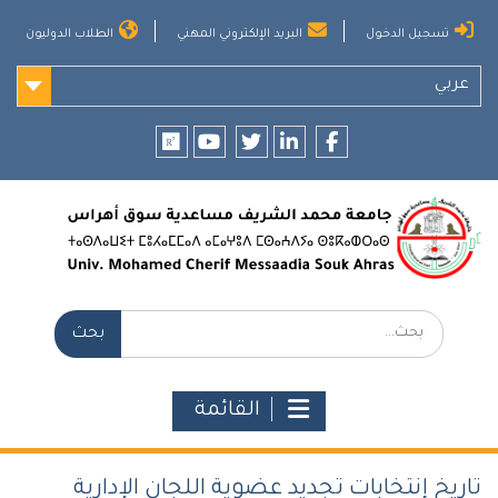
Ski
تسجيل الدخول
البريد الإلكتروني المهني
الطلاب الدوليون
t
conten
عربي
researchgate
youtube
twitter
LinkedIn
Facebook
بحث:
القائمة
تاريخ إنتخابات تجديد عضوية اللجان الإدارية