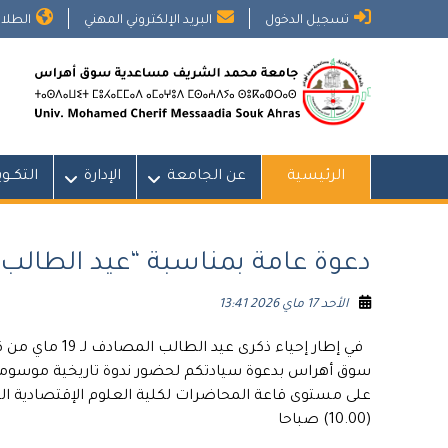
Ski
تسجيل الدخول
البريد الإلكتروني المهني
الطلاب
t
conten
الرئيسية
عن الجامعة
الإدارة
التكــو
دعوة عامة بمناسبة “عيد الطالب 19 ماي
الأحد 17 ماي 2026 13:41
في إطار إحياء 
سوق أهراس بدعوة سيادتكم لحضور ندوة تاريخية موسومة
(10.00) صباحا