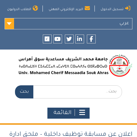
Ski
تسجيل الدخول
البريد الإلكتروني المهني
الطلاب الدوليون
t
conten
عربي
researchgate
youtube
twitter
LinkedIn
Facebook
بحث:
القائمة
اعلان عن مسابقة توظيف داخلية – ملحق ادارة