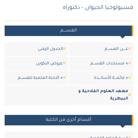
فسيولوجيا الحيوان - دكتوراه
القســــم
عــــن القســـم
الجدول الزمني
» مستجدات القســـم
عروض التكوين
» قائمـــة الأساتـــذة
» اللجنة العلمية للقســـم
معهد العلوم الفلاحية و
البيطرية
أقسام أخرى من الكلية