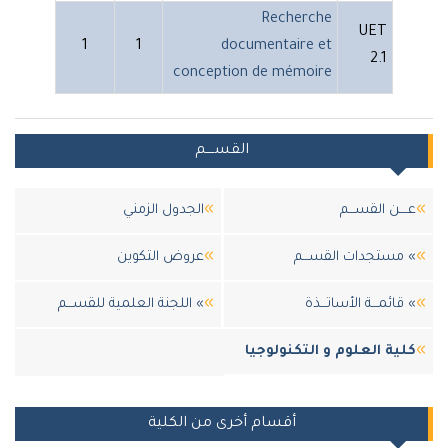
Recherche
UET
1
1
documentaire et
2.1
conception de mémoire
القســــم
عــــن القســـم
الجدول الزمني
» مستجدات القســـم
عروض التكوين
» قائمـــة الأساتـــذة
» اللجنة العلمية للقســـم
كلية العلوم و التكنولوجيا
أقسام أخرى من الكلية