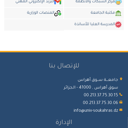
مركز الشبكات والأنظمة
البريد الإلكتروني المهني
مكتبة الجامعة
المنصات الوزارية
المدرسة العليا للأساتذة
للإتصال بنا
جامعـــة ســوق أهراس
سوق أهراس , 41000 - الجزائر
00.213.37.75.30.15
00.213.37.75.30.06
info@univ-soukahras.dz
الإدارة