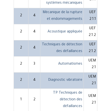
systèmes mécaniques
Mécanique de la rupture
UEF
2
4
et endommagements
2.1.1
UEF
2
4
Acoustique appliquée
2.1.2
Techniques de détection
UEF
2
4
des défaillances
2.1.2
UEM
2
3
Automatismes
2.1
UEM
2
4
Diagnostic vibratoire
2.1
TP Techniques de
UEM
1
2
détection des
2.1
défaillances