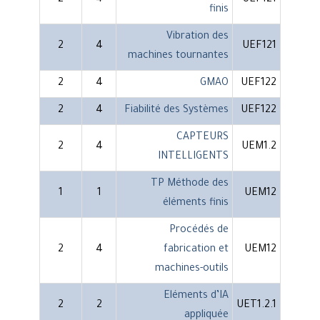
2
4
UEF121
finis
Vibration des
2
4
UEF121
machines tournantes
2
4
GMAO
UEF122
2
4
Fiabilité des Systèmes
UEF122
CAPTEURS
2
4
UEM1.2
INTELLIGENTS
TP Méthode des
1
1
UEM12
éléments finis
Procédés de
2
4
fabrication et
UEM12
machines-outils
Eléments d’IA
2
2
UET1.2.1
appliquée