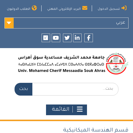
Ski
تسجيل الدخول
البريد الإلكتروني المهني
الطلاب الدوليون
t
conten
عربي
researchgate
youtube
twitter
LinkedIn
Facebook
بحث:
القائمة
قسم الهندسة الميكانيكية