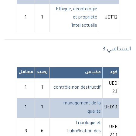
Ethique, déontologie
1
1
et propriété
UET12
intellectuelle
السداسي 3
كود
مقياس
رصيد
معامل
UED
1
1
contrôle non destructif
2.1
management de la
1
1
UED1.1
qualite
Tribologie et
UEF
3
6
Lubrification des
2.1.1