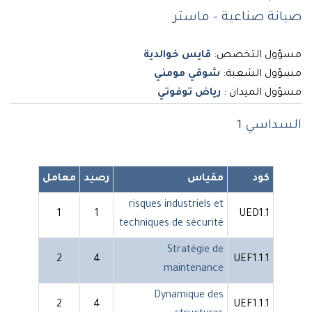
صيانة صناعية - ماستر
مسؤول التخصص:
قايس خوالدية
مسؤول الشعبة:
شوقي مومني
مسؤول الميدان :
رياض توفوتي
السداسي 1
كود
مقياس
رصيد
معامل
risques industriels et
1
1
UED1.1
techniques de sécurité
Stratégie de
2
4
UEF1.1.1
maintenance
Dynamique des
2
4
UEF1.1.1