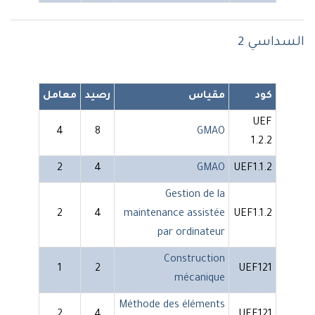
السداسي 2
كود
مقياس
رصيد
معامل
UEF
4
8
GMAO
1.2.2
2
4
GMAO
UEF1.1.2
Gestion de la
2
4
maintenance assistée
UEF1.1.2
par ordinateur
Construction
1
2
UEF121
mécanique
Méthode des éléments