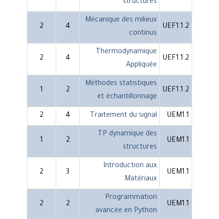
structures
Mécanique des milieux
2
4
UEF1.1.2
continus
Thermodynamique
2
4
UEF1.1.2
Appliquée
Méthodes statistiques
1
2
UEF1.1.2
et échantillonnage
2
4
Traitement du signal
UEM1.1
TP dynamique des
1
2
UEM1.1
structures
Introduction aux
2
3
UEM1.1
Matériaux
Programmation
2
2
UEM1.1
avancée en Python