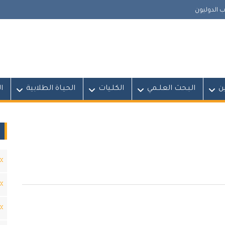
 الدوليون
ين
البـحث العلــمي
الكلـيات
الحيـاة الطلابية
ا