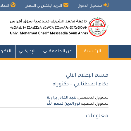
Ski
تسجيل الدخول
البريد الإلكتروني المهني
الطلاب
t
conten
الرئيسية
عن الجامعة
الإدارة
التكــو
قسم الإعلام الآلي
ذكاء اصطناعي - دكتوراه
مسؤول التخصص:
عبد القادر براونة
مسؤول الشعبة:
نور الدين قسم الله
معلومات