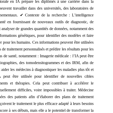
torale en IA prépare les diplômés à une carrière dans la
uvent travailler dans des universités, des laboratoires de
rnementaux. ✔ Contexte de la recherche : L’intelligence
 santé en fournissant de nouveaux outils de diagnostic, de
nt analyser de grandes quantités de données, notamment des
formations génétiques, pour identifier des modèles et faire
ter pour les humains. Ces informations peuvent être utilisées
de traitement personnalisés et prédire les résultats pour les
ins de santé, notamment : Imagerie médicale : l’IA peut être
adiographies, des tomodensitogrammes et des IRM, afin de
aider les médecins à diagnostiquer les maladies plus tôt et
peut être utilisée pour identifier de nouvelles cibles
ts et thérapies. Cela peut contribuer à accélérer le
llement difficiles, voire impossibles à traiter. Médecine
nées des patients afin d’élaborer des plans de traitement
çoivent le traitement le plus efficace adapté à leurs besoins
ncore à ses débuts, mais elle a le potentiel de transformer la