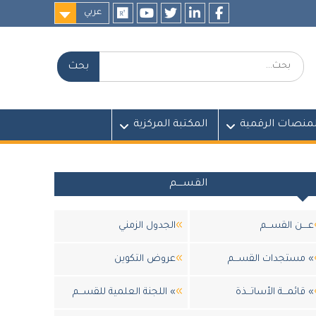
عربي
researchgate
youtube
twitter
LinkedIn
Facebook
بحث:
لمنصات الرقمية
المكتبة المركزية
القســــم
عــــن القســـم
الجدول الزمني
» مستجدات القســـم
عروض التكوين
» قائمـــة الأساتـــذة
» اللجنة العلمية للقســـم