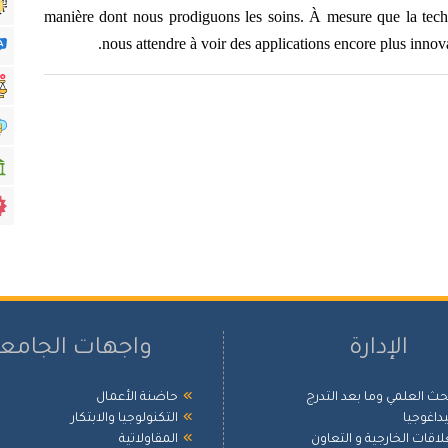
manière dont nous prodiguons les soins. À mesure que la tec
nous attendre à voir des applications encore plus innova
الإدارة
واجهات الجامع
بحث العلمي وما بعد التدرج
حاضنة الأعمال
بيداغوجيا
التكنولوجيا والابتكار
علاقات الخارجية و التعاون
المقاولاتية