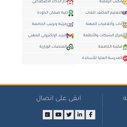
مكتب الرقمنة
دار الذكاء الاضطناعي
التعليم المكثف للغات
خلية ضمان الجودة
أداب وأخلاقيات المهنة
مرئية وترتيب الجامعة
مركز الشبكات والأنظمة
البريد الإلكتروني المهني
مكتبة الجامعة
المنصات الوزارية
المدرسة العليا للأساتذة
ة
ابقى على اتصال
researchgate
youtube
twitter
LinkedIn
Facebook