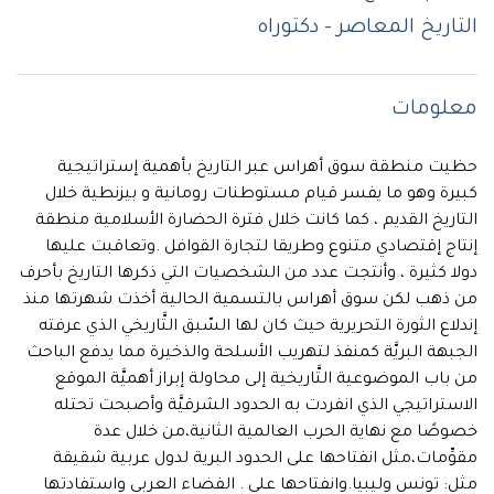
التاريخ المعاصر - دكتوراه
معلومات
حظيت منطقة سوق أهراس عبر التاريخ بأهمية إستراتيجية
كبيرة وهو ما يفسر قيام مستوطنات رومانية و بيزنطية خلال
التاريخ القديم ، كما كانت خلال فترة الحضارة الأسلامية منطقة
إنتاج إقتصادي متنوع وطريقا لتجارة القوافل .وتعاقبت عليها
دولا كثيرة ، وأنتجت عدد من الشخصيات التي ذكرها التاريخ بأحرف
من ذهب لكن سوق أهراس بالتسمية الحالية أخذت شهرتها منذ
إندلاع الثورة التحريرية حيث كان لها السّبق التَّاريخي الذي عرفته
الجبهة البريَّة كمنفذ لتهريب الأسلحة والذخيرة مما يدفع الباحث
من باب الموضوعية التَّاريخية إلى محاولة إبراز أهميَّة الموقع
الاستراتيجي الذي انفردت به الحدود الشرقيَّة وأصبحت تحتله
خصوصًا مع نهاية الحرب العالمية الثانية،من خلال عدة
مقوِّمات،مثل انفتاحها على الحدود البرية لدول عربية شقيقة
مثل: تونس وليبيا.وانفتاحها على . الفضاء العربي واستفادتها