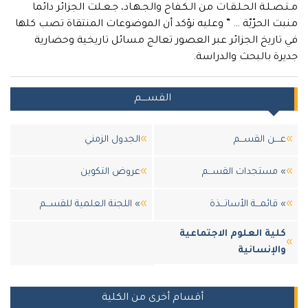
مـتـصـلـة الحـلـقـات من الـكـفاح والجـهـاد، جـعـلت الجزائر دائما
منبت الحرّيّة … ” وعليه نؤكد أن الموضوعات المنتقاة تصب كلها
في تاريخ الجزائر عبر العصور تعالج مسائل تاريخية وحضارية
جديرة بالبحث والدراسة.
القســــم
عــــن القســـم
الجدول الزمني
» مستجدات القســـم
عروض التكوين
» قائمـــة الأساتـــذة
» اللجنة العلمية للقســـم
كلية العلوم الاجتماعية
والإنسانية
أقسام أخرى من الكلية