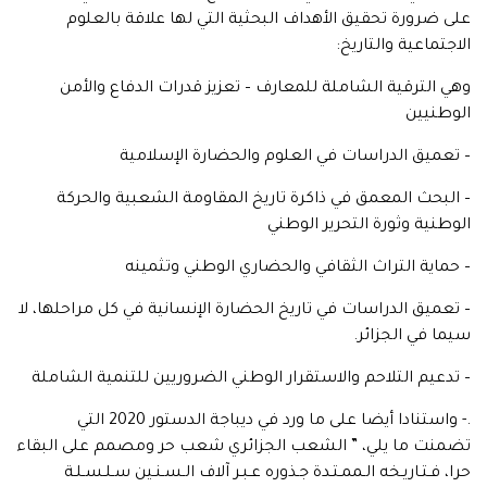
على ضرورة تحقيق الأهداف البحثية التي لها علاقة بالعلوم
الاجتماعية والتاريخ:
وهي الترقية الشاملة للمعارف – تعزيز قدرات الدفاع والأمن
الوطنيين
– تعميق الدراسات في العلوم والحضارة الإسلامية
– البحث المعمق في ذاكرة تاريخ المقاومة الشعبية والحركة
الوطنية وثورة التحرير الوطني
– حماية التراث الثقافي والحضاري الوطني وتثمينه
– تعميق الدراسات في تاريخ الحضارة الإنسانية في كل مراحلها، لا
سيما في الجزائر.
– تدعيم التلاحم والاستقرار الوطني الضروريين للتنمية الشاملة
.- واستنادا أيضا على ما ورد في ديباجة الدستور 2020 التي
تضمنت ما يلي، ” الشعب الجزائري شعب حر ومصمم على البقاء
حرا، فـتـاريـخه الـممـتـدة جـذوره عـبـر آلاف الـسـنـين سـلـسـلـة