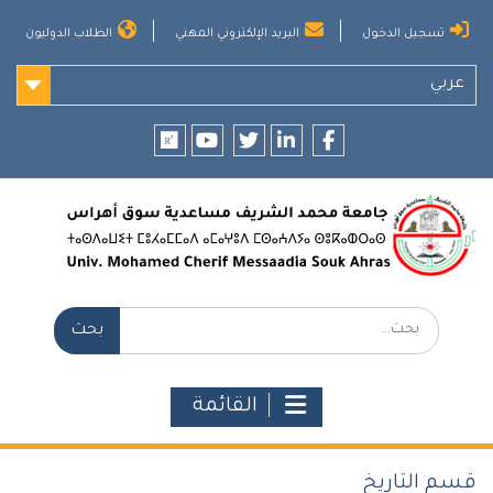
Ski
تسجيل الدخول
البريد الإلكتروني المهني
الطلاب الدوليون
t
conten
عربي
researchgate
youtube
twitter
LinkedIn
Facebook
بحث:
القائمة
قسم التاريخ