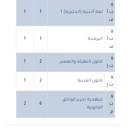
و
ت أ
لغة أجنبية (انجليزية) 1
1
1
ف
و
ت أ
البرمجة
1
1
ف
و
قانون التهيئة والتعمير
2
1
ت إ
و
قانون المدينة
2
1
ت إ
و
منهجية تحرير الوثائق
ت
6
2
القانونية
م