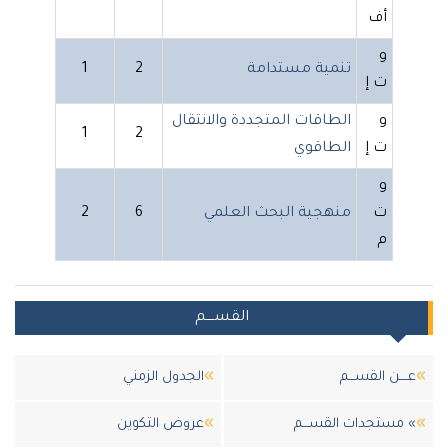
أف
و
تنمية مستدامة
2
1
ت إ
و
الطاقات المتجددة والانتقال
1
2
ت إ
الطاقوي
و
ت
منهجية البحث العلمي
6
2
م
القســــم
عــــن القســـم
الجدول الزمني
» مستجدات القســـم
عروض التكوين