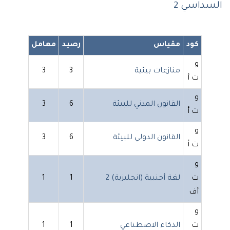
السداسي 2
كود
مقياس
رصيد
معامل
و
منازعات بيئية
3
3
ت أ
و
القانون المدني للبيئة
6
3
ت أ
و
القانون الدولي للبيئة
6
3
ت أ
و
ت
لغة أجنبية (انجليزية) 2
1
1
أف
و
ت
الذكاء الاصطناعي
1
1