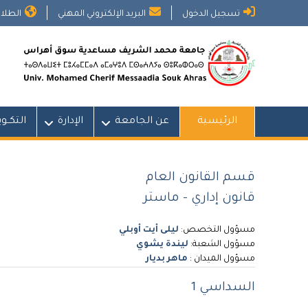
Ski
تسجيل الدخول
البريد الإلكتروني المهني
الطلاب
t
conten
الرئيسية
عن الجامعة
الإدارة
التكــو
قسم القانون العام
قانون إداري - ماستر
مسؤول التخصص:
ليلى أيت أوبلي
مسؤول الشعبة:
ليندة يشوي
مسؤول الميدان :
ماهر بديار
السداسي 1