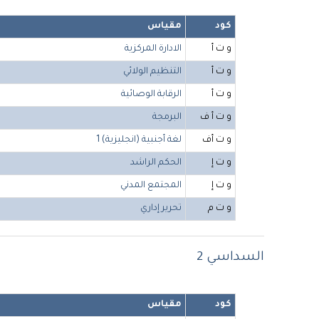
كود
مقياس
و ت أ
الادارة المركزية
و ت أ
التنظيم الولائي
و ت أ
الرقابة الوصائية
و ت أ ف
البرمجة
و ت أف
لغة أجنبية (انجليزية) 1
و ت إ
الحكم الراشد
و ت إ
المجتمع المدني
و ت م
تحرير إداري
السداسي 2
كود
مقياس