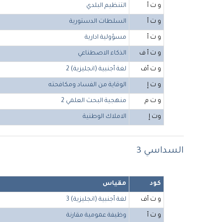
و ت أ
التنظيم البلدي
و ت أ
السلطات الدستورية
و ت أ
مسؤولية ادارية
و ت أ ف
الذكاء الاصطناعي
و ت أف
لغة أجنبية (انجليزية) 2
و ت إ
الوقاية من الفساد ومكافحته
و ت م
منهجية البحث العلمي 2
وت إ
الاملاك الوطنية
السداسي 3
كود
مقياس
و ت أف
لغة أجنبية (انجليزية) 3
و ت أ
وظيفة عمومية مقارنة