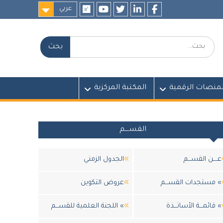
عربي
researchgate
youtube
twitter
LinkedIn
Facebook
بحث:
لمنصات الرقمية
المكتبة المركزية
القســــم
عــــن القســـم
الجدول الزمني
» مستجدات القســـم
عروض التكوين
» قائمـــة الأساتـــذة
» اللجنة العلمية للقســـم