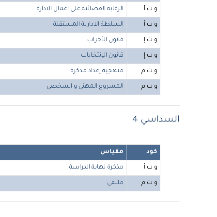
و ت أ
الرقابة القضائية على اعمال الادارة
و ت أ
السلطة الادارية المستقلة
و ت إ
قانون الأحزاب
و ت إ
قانون الإنتخابات
و ت م
منهجية إعداد مذكرة
و ت م
المشروع المهني و الشخصي
السداسي 4
كود
مقياس
و ت أ
مذكرة نهاية الدراسة
و ت م
ملتقى