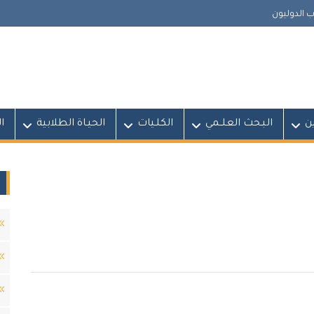
 الدوليون
ين
البـحث العلــمي
الكلـيات
الحيـاة الطلابية
ا