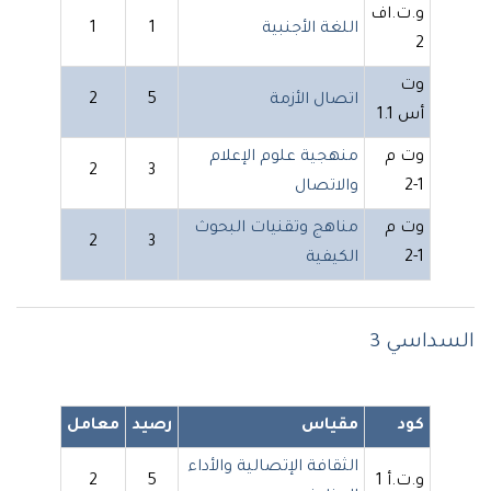
و.ت.اف
اللغة الأجنبية
1
1
2
وت
اتصال الأزمة
5
2
أس 1.1
وت م
منهجية علوم الإعلام
2
3
1-2
والاتصال
وت م
مناهج وتقنيات البحوث
2
3
1-2
الكيفية
السداسي 3
كود
مقياس
رصيد
معامل
الثقافة الإتصالية والأداء
و.ت.أ 1
5
2