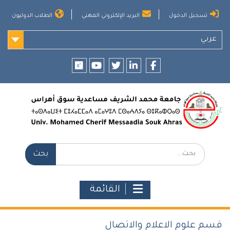
Ski
تسجيل الدخول
البريد الإلكتروني المهني
الطلاب الدوليون
t
conten
عربي
researchgate
youtube
twitter
LinkedIn
Facebook
بحث:
القائمة
قسم علوم الاعلام والاتصال