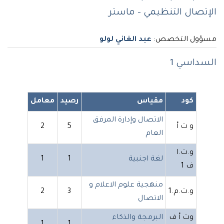
الإتصال التنظيمي - ماستر
مسؤول التخصص:
عبد الغاني لولو
السداسي 1
كود
مقياس
رصيد
معامل
الاتصال وإدارة المرفق
و ت أ
5
2
العام
و.ت.ا
لغة اجنبية
1
1
ف 1
منهجية علوم الاعلام و
و.ت.م.1
3
2
الاتصال
وت أ ف
البرمجة والذكاء