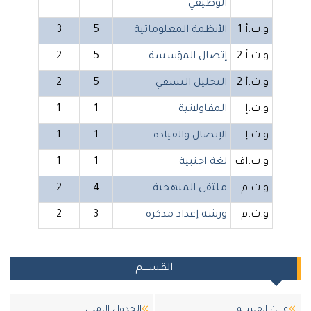
الوظيفي
و.ت.أ 1
الأنظمة المعلوماتية
5
3
و.ت.أ 2
إتصال المؤسسة
5
2
و.ت.أ 2
التحليل النسقي
5
2
و.ت.إ
المقاولاتية
1
1
و.ت.إ
الإتصال والقيادة
1
1
و.ت.اف
لغة اجنبية
1
1
و.ت.م
ملتقى المنهجية
4
2
و.ت.م
ورشة إعداد مذكرة
3
2
القســــم
عــــن القســـم
الجدول الزمني