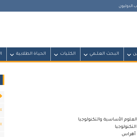
 الدوليون
ين
البـحث العلــمي
الكلـيات
الحيـاة الطلابية
ا
لوم الأساسية والتكنولوجيا
التكنولوجيا
ق أهراس