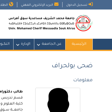
Ski
تسجيل الدخول
البريد الإلكتروني المهني
الطلاب
t
conten
الرئيسية
عن الجامعة
الإدارة
التكــو
ضحى بولحراف
معلومات
طالب دكتوراه
قسم تدريس الع
كلية العلوم و 
جامعـــة ســو