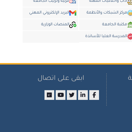
أداب وأخلاقيات المهنة
مرئية وترتيب الجامعة
مركز الشبكات والأنظمة
البريد الإلكتروني المهني
مكتبة الجامعة
المنصات الوزارية
المدرسة العليا للأساتذة
ة
ابقى على اتصال
researchgate
youtube
twitter
LinkedIn
Facebook