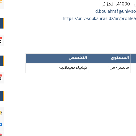
جزائر
المستوى
التخصص
ماستر - س1
كيمياء صيدلانية