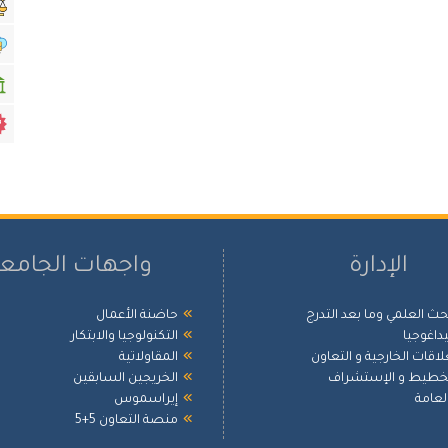
الإدارة
واجهات الجامع
بحث العلمي وما بعد التدرج
حاضنة الأعمال
بيداغوجيا
التكنولوجيا والابتكار
علاقات الخارجية و التعاون
المقاولاتية
لتخطيط و الإستشراف
الخريجين السابقين
العامة
إيراسموس
منصة التعاون 5+5