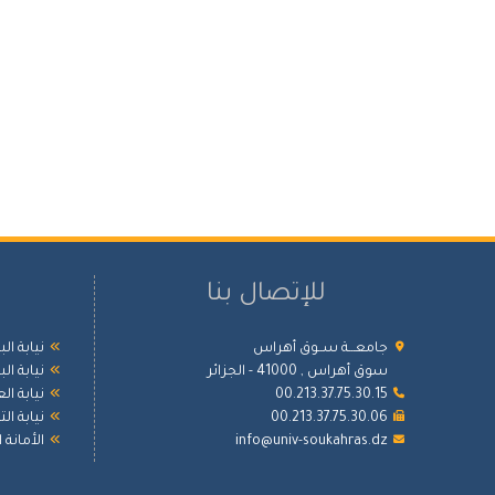
للإتصال بنا
جامعـــة ســوق أهراس
نيابة ال
سوق أهراس , 41000 - الجزائر
نيابة ال
00.213.37.75.30.15
نيابة ال
00.213.37.75.30.06
نيابة ا
info@univ-soukahras.dz
الأمانة 