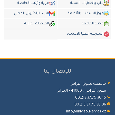
أداب وأخلاقيات المهنة
مرئية وترتيب الجامعة
مركز الشبكات والأنظمة
البريد الإلكتروني المهني
مكتبة الجامعة
المنصات الوزارية
المدرسة العليا للأساتذة
للإتصال بنا
جامعـــة ســوق أهراس
سوق أهراس , 41000 - الجزائر
00.213.37.75.30.15
00.213.37.75.30.06
info@univ-soukahras.dz