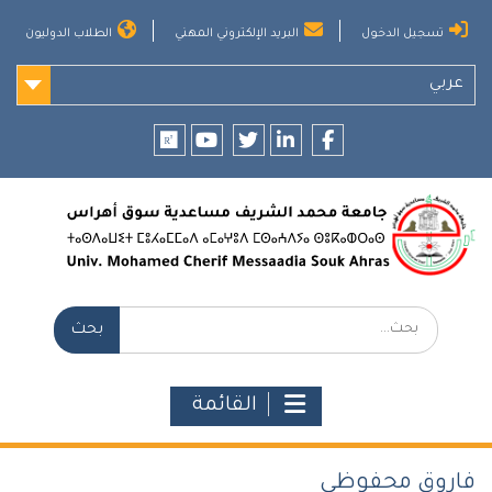
Ski
تسجيل الدخول
البريد الإلكتروني المهني
الطلاب الدوليون
t
conten
عربي
researchgate
youtube
twitter
LinkedIn
Facebook
بحث:
القائمة
فاروق محفوظي