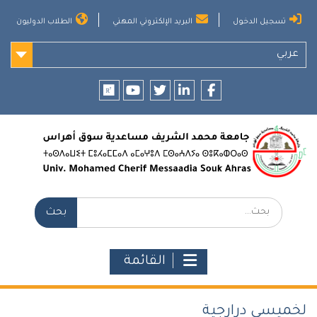
Ski
تسجيل الدخول
البريد الإلكتروني المهني
الطلاب الدوليون
t
conten
عربي
researchgate
youtube
twitter
LinkedIn
Facebook
بحث:
القائمة
لخميسي درارجية