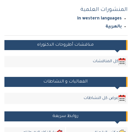
المنشورات العلمية
in western languages
بالعربية
مناقشات أطروحات الدكتوراه
كل المناقشات
الفعاليات و النشاطات
عرض كل النشاطات
روابط سريعة