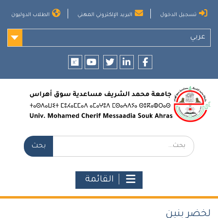
Ski
تسجيل الدخول
البريد الإلكتروني المهني
الطلاب الدوليون
t
conten
عربي
researchgate
youtube
twitter
LinkedIn
Facebook
بحث:
القائمة
لخضر بنين