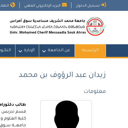
Ski
تسجيل الدخول
البريد الإلكتروني المهني
الطلاب
t
conten
الرئيسية
عن الجامعة
الإدارة
التكــو
زيدان عبد الرؤوف بن محمد
معلومات
طالب دكتوراه
قسم تدريس الع
كلية العلوم و 
جامعـــة ســو