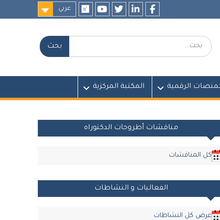
عربي
researchgate
youtube
twitter
LinkedIn
Facebook
بحث:
لمنصات الرقمية
المكتبة المركزية
مناقشات أطروحات الدكتوراه
كل المناقشات
الفعاليات و النشاطات
عرض كل النشاطات