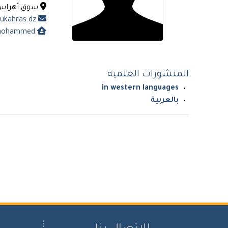
سوق أهراس - 41000. ال
z.benmohammed@univ-soukahras.dz
https://univ-soukahras.dz/ar/profile/zbenmohammed
المنشورات العلمية
in western languages
بالعربية