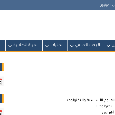
 الدوليون
ين
البـحث العلــمي
الكلـيات
الحيـاة الطلابية
ا
لوم الأساسية والتكنولوجيا
التكنولوجيا
ق أهراس