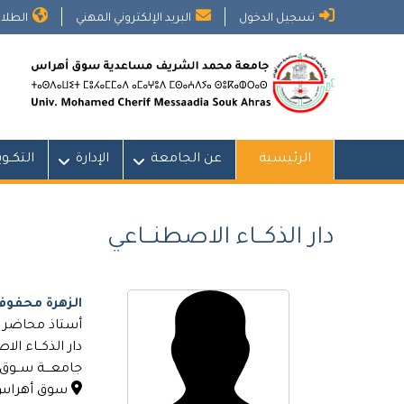
Ski
تسجيل الدخول
البريد الإلكتروني المهني
الطلاب
t
conten
الرئيسية
عن الجامعة
الإدارة
التكــو
دار الذكــاء الاصطنــاعي
الزهرة محفوف
أستاذ محاضر 
دار الذكــاء الا
جامعـــة ســو
سوق أهراس - 41000. ال