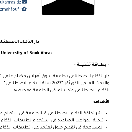
ai-home@univ-soukahras.dz
https://univ-soukahras.dz/ar/profile/zmahfouf
دار الذكــاء الاصطن
– University of Souk Ahras
–
بطـــاقة تقنيــــة
–
دار الذكاء الاصطناعي بجامعة سوق أهراس فضاء علمي ت
والبحث العلمي الذي أقر “2023 سنة
الذكاء الاصطناعي وتقنياته، في الجامعة ومحيطها.
الأهداف
:
نشر ثقافة الذكاء الاصطناعي فيالجامعة في: التعلم وال
تنمية المواهب الصاعدة في استخدام تطبيقات الذكاء 
المساهمة في تقديم حلول تعتمد على تطبيقات الذكاء 