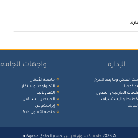
رة.
الإدارة
واجهات الجامع
بحث العلمي وما بعد التدرج
حاضنة الأعمال
بيداغوجيا
التكنولوجيا والابتكار
علاقات الخارجية و التعاون
المقاولاتية
لتخطيط و الإستشراف
الخريجين السابقين
العامة
إيراسموس
منصة التعاون 5+5
© 2026
جامعـــة ســوق أهراس
. جميع الحقوق محفوظة.