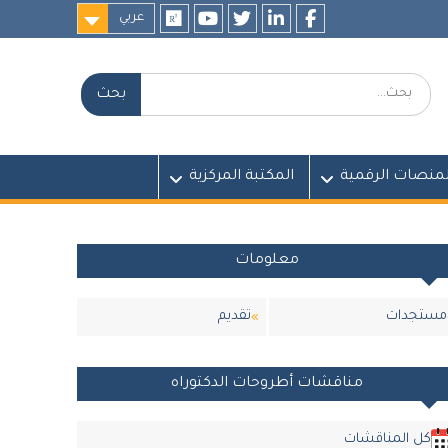
عربي
researchgate
youtube
twitter
LinkedIn
Facebook
بحث:
لمنصات الرقمية
المكتبة المركزية
معلومات
مستجدات
تقديم
مناقشات أطروحات الدكتوراه
كل المناقشات