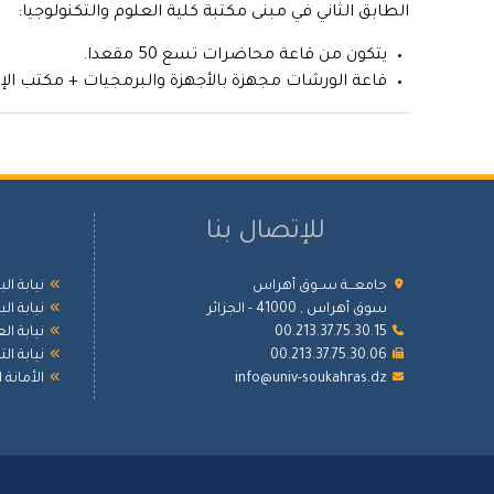
الطابق الثاني في مبنى مكتبة كلية العلوم والتكنولوجيا:
يتكون من قاعة محاضرات تسع 50 مقعدا.
قاعة الورشات مجهزة بالأجهزة والبرمجيات + مكتب الإدا
للإتصال بنا
جامعـــة ســوق أهراس
نيابة ال
سوق أهراس , 41000 - الجزائر
نيابة ال
00.213.37.75.30.15
نيابة ال
00.213.37.75.30.06
نيابة ا
info@univ-soukahras.dz
الأمانة 