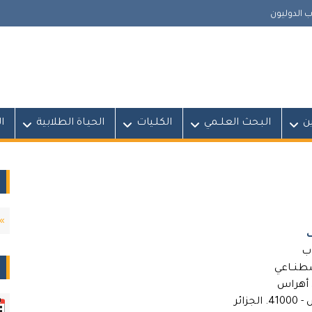
 الدوليون
ين
البـحث العلــمي
الكلـيات
الحيـاة الطلابية
ا
ب
صطنــاعي
ق أهراس
جزائر