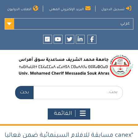
Ski
تسجيل الدخول
البريد الإلكتروني المهني
الطلاب الدوليون
t
conten
عربي
researchgate
youtube
twitter
LinkedIn
Facebook
بحث:
القائمة
“canex مسابقة للافلام السينمائية ضمن فعاليا