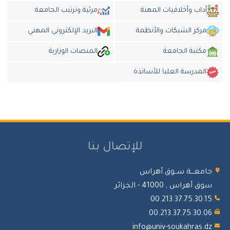
أداب وأخلاقيات المهنة
مرئية وترتيب الجامعة
مركز الشبكات والأنظمة
البريد الإلكتروني المهني
مكتبة الجامعة
المنصات الوزارية
المدرسة العليا للأساتذة
للإتصال بنا
جامعـــة ســوق أهراس
سوق أهراس , 41000 - الجزائر
00.213.37.75.30.15
00.213.37.75.30.06
info@univ-soukahras.dz