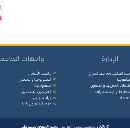
الإدارة
واجهات الجامع
بحث العلمي وما بعد التدرج
حاضنة الأعمال
بيداغوجيا
التكنولوجيا والابتكار
علاقات الخارجية و التعاون
المقاولاتية
لتخطيط و الإستشراف
الخريجين السابقين
العامة
إيراسموس
منصة التعاون 5+5
© 2026
جامعـــة ســوق أهراس
. جميع الحقوق محفوظة.