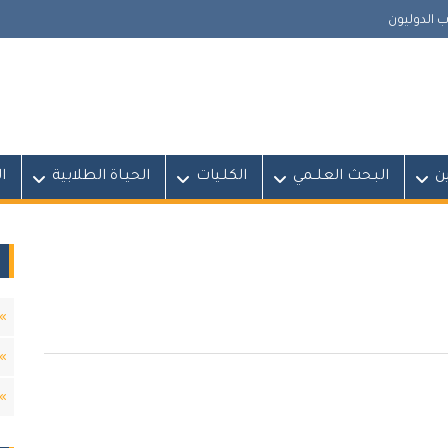
 الدوليون
ين
البـحث العلــمي
الكلـيات
الحيـاة الطلابية
ا