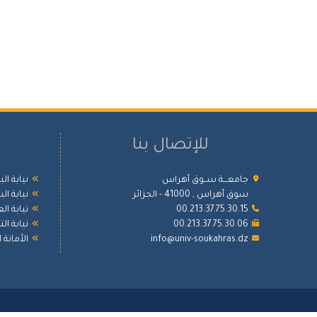
للإتصال بنا
جامعـــة ســوق أهراس
نيابة ال
سوق أهراس , 41000 - الجزائر
نيابة ال
00.213.37.75.30.15
نيابة ال
00.213.37.75.30.06
نيابة ا
info@univ-soukahras.dz
الأمانة 