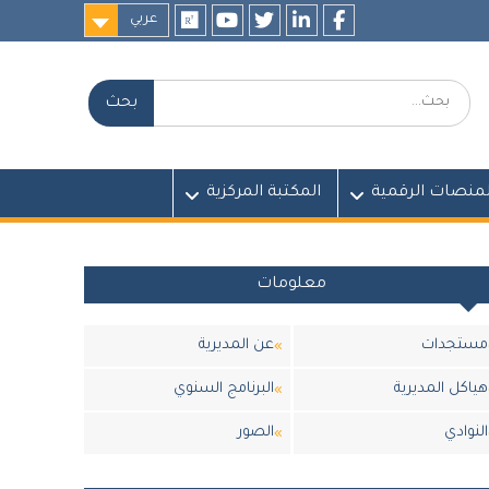
عربي
researchgate
youtube
twitter
LinkedIn
Facebook
بحث:
لمنصات الرقمية
المكتبة المركزية
معلومات
مستجدات
عن المديرية
هياكل المديرية
البرنامج السنوي
النوادي
الصور