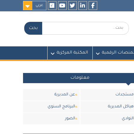
عربي
researchgate
youtube
twitter
LinkedIn
Facebook
بحث:
لمنصات الرقمية
المكتبة المركزية
معلومات
مستجدات
عن المديرية
هياكل المديرية
البرنامج السنوي
النوادي
الصور