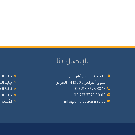
للإتصال بنا
جامعـــة ســوق أهراس
نيابة ال
سوق أهراس , 41000 - الجزائر
نيابة ال
00.213.37.75.30.15
نيابة ال
00.213.37.75.30.06
نيابة ا
info@univ-soukahras.dz
الأمانة 