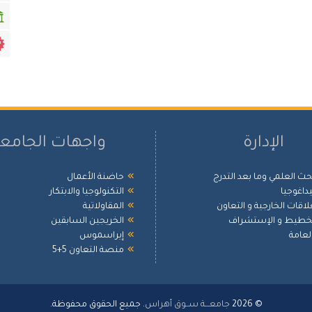
الإدارة
واجهات الجامع
بحث العلمي وما بعد التدرج
حاضنة الأعمال
بيداغوجيا
التكنولوجيا والابتكار
علاقات الخارجية و التعاون
المقاولاتية
لتخطيط و الإستشراف
الخريجين السابقين
العامة
إيراسموس
منصة التعاون 5+5
© 2026
جامعـــة ســوق أهراس
. جميع الحقوق محفوظة.