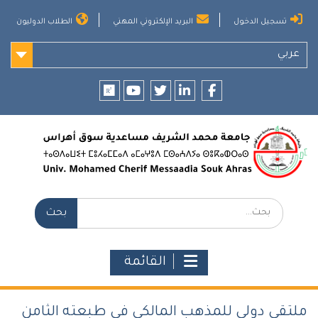
Ski
تسجيل الدخول
البريد الإلكتروني المهني
الطلاب الدوليون
t
conten
عربي
researchgate
youtube
twitter
LinkedIn
Facebook
بحث:
القائمة
ملتقى دولي للمذهب المالكي في طبعته الثامن