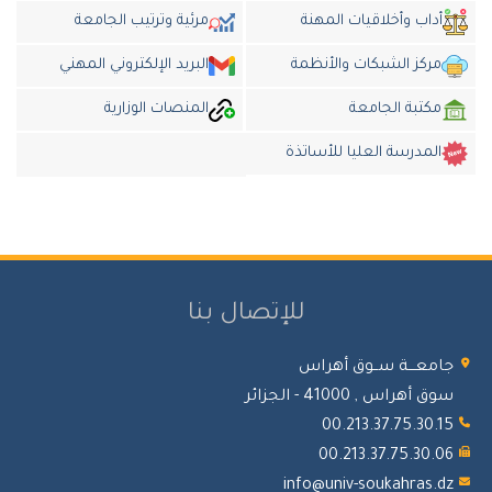
أداب وأخلاقيات المهنة
مرئية وترتيب الجامعة
مركز الشبكات والأنظمة
البريد الإلكتروني المهني
مكتبة الجامعة
المنصات الوزارية
المدرسة العليا للأساتذة
للإتصال بنا
جامعـــة ســوق أهراس
سوق أهراس , 41000 - الجزائر
00.213.37.75.30.15
00.213.37.75.30.06
info@univ-soukahras.dz