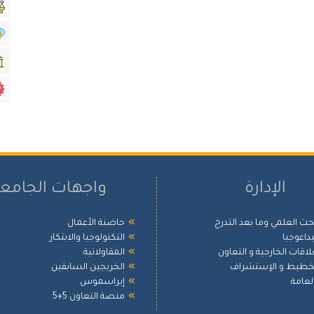
الإدارة
واجهات الجامع
بحث العلمي وما بعد التدرج
حاضنة الأعمال
بيداغوجيا
التكنولوجيا والابتكار
علاقات الخارجية و التعاون
المقاولاتية
لتخطيط و الإستشراف
الخريجين السابقين
العامة
إيراسموس
منصة التعاون 5+5