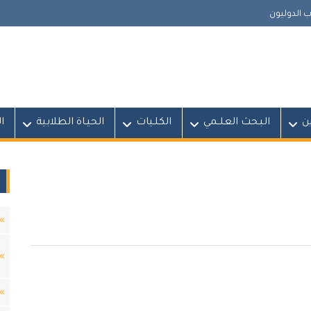
 الدوليون
ين
البـحث العلــمي
الكلـيات
الحيـاة الطلابية
ا