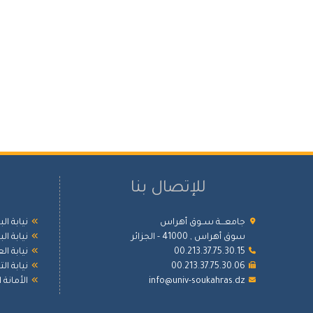
للإتصال بنا
جامعـــة ســوق أهراس
نيابة ال
سوق أهراس , 41000 - الجزائر
نيابة ال
00.213.37.75.30.15
نيابة ال
00.213.37.75.30.06
نيابة ا
info@univ-soukahras.dz
الأمانة 