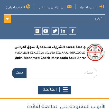
Ski
تسجيل الدخول
البريد الإلكتروني المهني
الطلاب الدوليون
t
conten
عربي
researchgate
youtube
twitter
LinkedIn
Facebook
بحث:
القائمة
الأبواب المفتوحة على الجامعة لفائدة