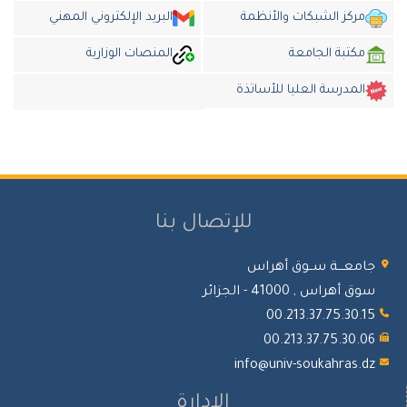
مركز الشبكات والأنظمة
البريد الإلكتروني المهني
مكتبة الجامعة
المنصات الوزارية
المدرسة العليا للأساتذة
للإتصال بنا
جامعـــة ســوق أهراس
سوق أهراس , 41000 - الجزائر
00.213.37.75.30.15
00.213.37.75.30.06
info@univ-soukahras.dz
الإدارة