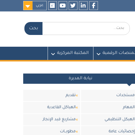
عربي
researchgate
youtube
twitter
LinkedIn
Facebook
بحث:
لمنصات الرقمية
المكتبة المركزية
نيابة المديرة
مستجدات
تقديم
المهام
الهياكل القاعدية
الهيكل التنظيمي
مشاريع قيد الإنجاز
إحصائيات عامة
مطويــات