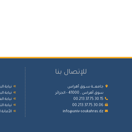
للإتصال بنا
جامعـــة ســوق أهراس
نيابة ال
سوق أهراس , 41000 - الجزائر
نيابة ال
00.213.37.75.30.15
نيابة ال
00.213.37.75.30.06
نيابة ا
info@univ-soukahras.dz
الأمانة 