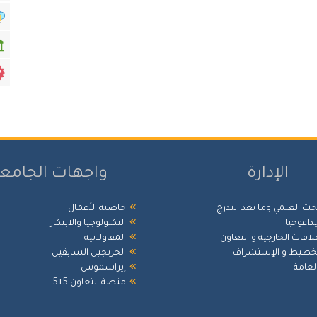
الإدارة
واجهات الجامع
بحث العلمي وما بعد التدرج
حاضنة الأعمال
بيداغوجيا
التكنولوجيا والابتكار
علاقات الخارجية و التعاون
المقاولاتية
لتخطيط و الإستشراف
الخريجين السابقين
العامة
إيراسموس
منصة التعاون 5+5