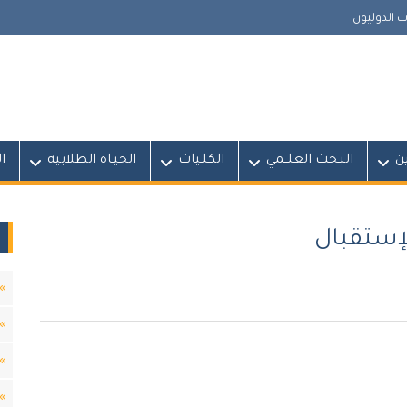
 الدوليون
ين
البـحث العلــمي
الكلـيات
الحيـاة الطلابية
ا
إستقبال