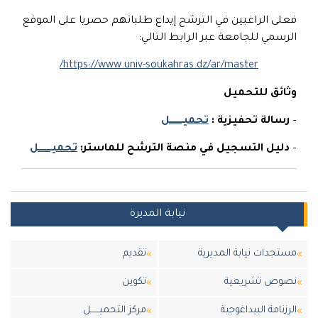
فعلى الراغبين في الترشح إيداع طلباتهم حصريا على الموقع
الرسمي للجامعة عبر الرابط التالي:
https://www.univ-soukahras.dz/ar/master/
وثائق للتحميل
–
رسالة تحفيزية
:
تحميـــــــــل
–
دليل التسجيل في منصة الترشح للماستر
:
تحميـــــــــل
نيابة المديرة
مستجدات نيابة المديرية
تقديم
نصوص تشريعية
تكوين
الرزنامة البيداغوجية
مركز التحميــــــل