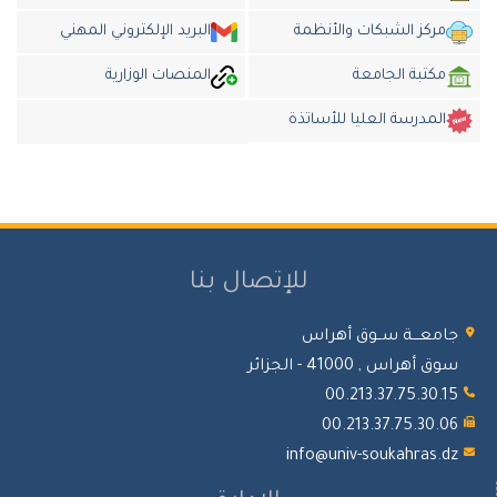
مركز الشبكات والأنظمة
البريد الإلكتروني المهني
مكتبة الجامعة
المنصات الوزارية
المدرسة العليا للأساتذة
للإتصال بنا
جامعـــة ســوق أهراس
سوق أهراس , 41000 - الجزائر
00.213.37.75.30.15
00.213.37.75.30.06
info@univ-soukahras.dz