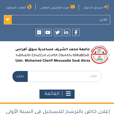
Ski
تسجيل الدخول
البريد الإلكتروني المهني
الطلاب الدوليون
t
conten
عربي
researchgate
youtube
twitter
LinkedIn
Facebook
بحث:
القائمة
إعلان خاص بالترشح للتسجيل في السنة الأولى