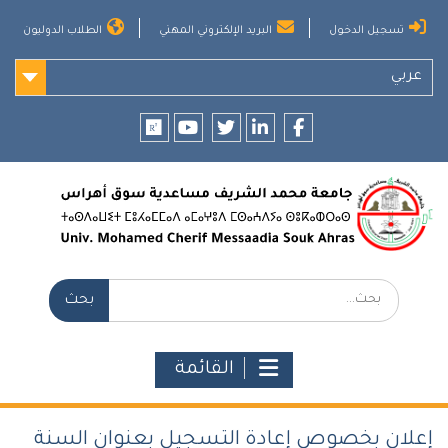
Ski
تسجيل الدخول
البريد الإلكتروني المهني
الطلاب الدوليون
t
conten
عربي
researchgate
youtube
twitter
LinkedIn
Facebook
بحث:
القائمة
إعلان بخصوص إعادة التسجيل بعنوان السنة