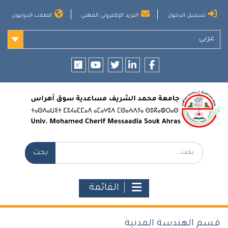
Ski
تسجيل الدخول
البريد الإلكتروني المهني
الطلاب الدوليون
t
conten
عربي
researchgate
youtube
twitter
LinkedIn
Facebook
بحث:
القائمة
قسم الهندسة المدنية