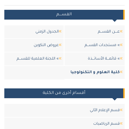
القســــم
عــــن القســـم
الجدول الزمني
» مستجدات القســـم
عروض التكوين
» قائمـــة الأساتـــذة
» اللجنة العلمية للقســـم
كلية العلوم و التكنولوجيا
أقسام أخرى من الكلية
قسم الإعلام الآلي
قسم الرياضيات