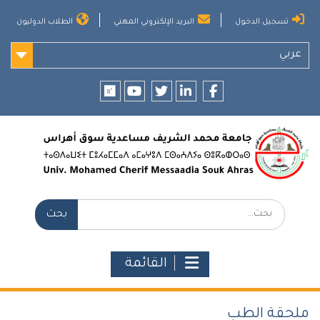
Ski
تسجيل الدخول
البريد الإلكتروني المهني
الطلاب الدوليون
t
conten
عربي
researchgate
youtube
twitter
LinkedIn
Facebook
بحث:
القائمة
ملحقة الطب