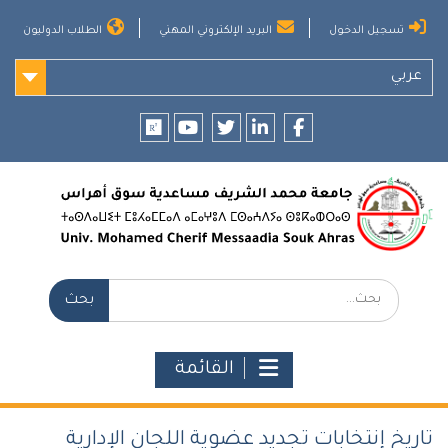
Ski
تسجيل الدخول
البريد الإلكتروني المهني
الطلاب الدوليون
t
conten
عربي
researchgate
youtube
twitter
LinkedIn
Facebook
بحث:
القائمة
تاريخ إنتخابات تجديد عضوية اللجان الإدارية