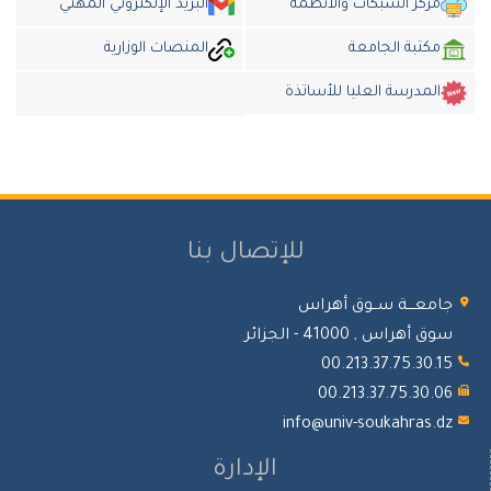
مركز الشبكات والأنظمة
البريد الإلكتروني المهني
مكتبة الجامعة
المنصات الوزارية
المدرسة العليا للأساتذة
للإتصال بنا
جامعـــة ســوق أهراس
سوق أهراس , 41000 - الجزائر
00.213.37.75.30.15
00.213.37.75.30.06
info@univ-soukahras.dz
الإدارة