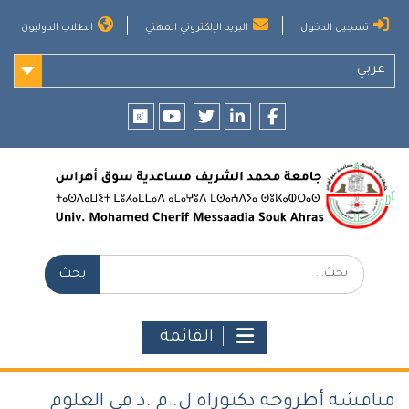
Ski
تسجيل الدخول
البريد الإلكتروني المهني
الطلاب الدوليون
t
conten
عربي
researchgate
youtube
twitter
LinkedIn
Facebook
بحث:
القائمة
مناقشة أطروحة دكتوراه ل. م .د في العلوم