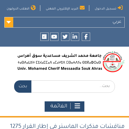
Ski
تسجيل الدخول
البريد الإلكتروني المهني
الطلاب الدوليون
t
conten
عربي
researchgate
youtube
twitter
LinkedIn
Facebook
بحث:
القائمة
مناقشات مذكرات الماستر في إطار القرار 1275