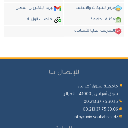
مركز الشبكات والأنظمة
البريد الإلكتروني المهني
مكتبة الجامعة
المنصات الوزارية
المدرسة العليا للأساتذة
للإتصال بنا
جامعـــة ســوق أهراس
سوق أهراس , 41000 - الجزائر
00.213.37.75.30.15
00.213.37.75.30.06
info@univ-soukahras.dz