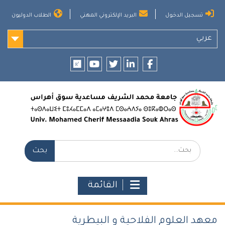
Ski
تسجيل الدخول
البريد الإلكتروني المهني
الطلاب الدوليون
t
conten
عربي
researchgate
youtube
twitter
LinkedIn
Facebook
بحث:
القائمة
معهد العلوم الفلاحية و البيطرية