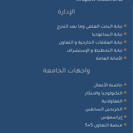
info@univ-soukahras.dz
الإدارة
نيابة البحث العلمي وما بعد التدرج
نيابة البيداغوجيا
نيابة العلاقات الخارجية و التعاون
نيابة التخطيط و الإستشراف
الأمانة العامة
واجهات الجامعة
حاضنة الأعمال
التكنولوجيا والابتكار
المقاولاتية
الخريجين السابقين
إيراسموس
منصة التعاون 5+5