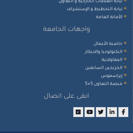
نيابة العلاقات الخارجية و التعاون
نيابة التخطيط و الإستشراف
الأمانة العامة
واجهات الجامعة
حاضنة الأعمال
التكنولوجيا والابتكار
المقاولاتية
الخريجين السابقين
إيراسموس
منصة التعاون 5+5
ابقى على اتصال
researchgate
youtube
twitter
LinkedIn
Facebook