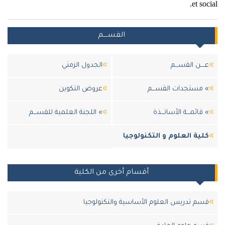
et social.
القســــم
عــــن القســـم
الجدول الزمني
» مستجدات القســـم
عروض التكوين
» قائمـــة الأساتـــذة
» اللجنة العلمية للقســـم
كلية العلوم و التكنولوجيا
أقسام أخرى من الكلية
قسم تدريس العلوم الأساسية والتكنولوجيا