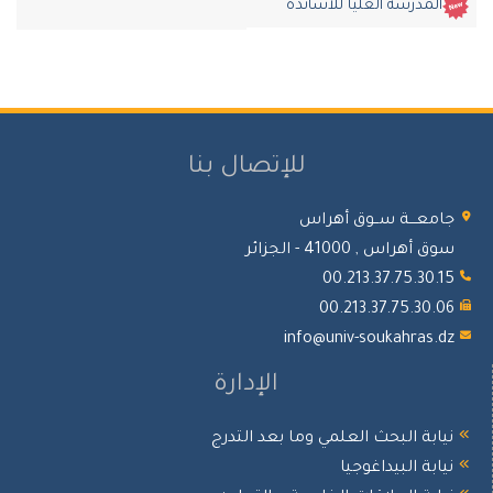
المدرسة العليا للأساتذة
للإتصال بنا
جامعـــة ســوق أهراس
سوق أهراس , 41000 - الجزائر
00.213.37.75.30.15
00.213.37.75.30.06
info@univ-soukahras.dz
الإدارة
نيابة البحث العلمي وما بعد التدرج
نيابة البيداغوجيا