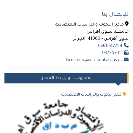
للإتصال بنا
مخبر البحوث والدراسات الاقتصادية
جامعـــة ســوق أهراس
سوق أهراس - 41000. الجزائر
0661547784
037753011
laree.eco@univ-soukahras.dz
معلومات و روابط المخبر
مخبر البحوث والدراسات الاقتصادية