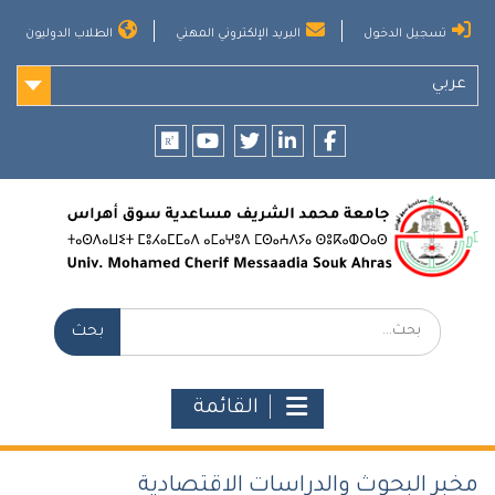
Ski
تسجيل الدخول
البريد الإلكتروني المهني
الطلاب الدوليون
t
conten
عربي
researchgate
youtube
twitter
LinkedIn
Facebook
بحث:
القائمة
مخبر البحوث والدراسات الاقتصادية