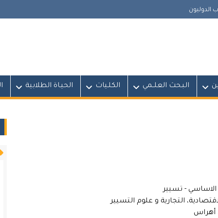
 الدوليون
ين
البـحث العلــمي
الكلـيات
الحيـاة الطلابية
ا
لاساسي - تسيير
اقتصادية، التجارية و علوم التسيير
ق أهراس