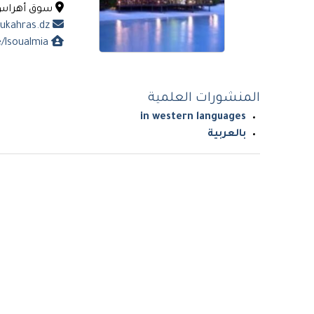
سوق أهراس - 41000. ال
l.soualmia@univ-soukahras.dz
https://univ-soukahras.dz/ar/profile/lsoualmia
المنشورات العلمية
in western languages
بالعربية