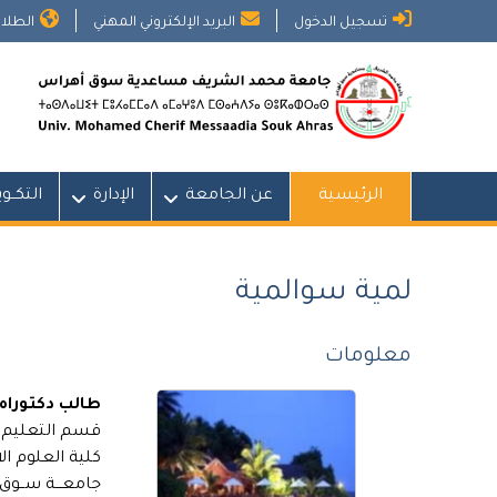
Ski
تسجيل الدخول
البريد الإلكتروني المهني
الطلاب
t
conten
الرئيسية
عن الجامعة
الإدارة
التكــو
لمية سوالمية
معلومات
طالب دكتوراه
قسم التعليم ا
كلية العلوم ال
جامعـــة ســو