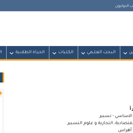
 الدوليون
ين
البـحث العلــمي
الكلـيات
الحيـاة الطلابية
ا
أ
لاساسي - تسيير
اقتصادية، التجارية و علوم التسيير
ق أهراس