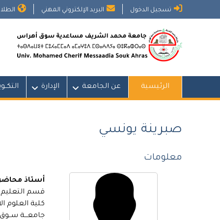
Ski
تسجيل الدخول
البريد الإلكتروني المهني
الطلاب
t
conten
الرئيسية
عن الجامعة
الإدارة
التكــو
صبرينة يونسي
معلومات
أستاذ محاضر 
قسم التعليم ا
كلية العلوم ال
جامعـــة ســو