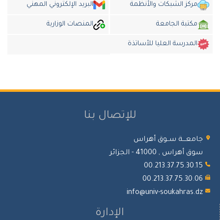
مركز الشبكات والأنظمة
البريد الإلكتروني المهني
مكتبة الجامعة
المنصات الوزارية
المدرسة العليا للأساتذة
للإتصال بنا
جامعـــة ســوق أهراس
سوق أهراس , 41000 - الجزائر
00.213.37.75.30.15
00.213.37.75.30.06
info@univ-soukahras.dz
الإدارة