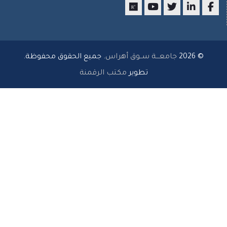
researchgate
youtube
twitter
LinkedIn
Faceboo
© 2026
جامعـــة ســوق أهراس
. جميع الحقوق محفوظة.
تطوير
مكتب الرقمنة