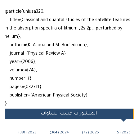
@article{uniusa320,
title={Classical and quantal studies of the satellite featur
in the absorption spectra of lithium „2s-2p… perturbed by
helium},
author={K. Alioua and M. Bouledroua},
journal={Physical Review A}
year={2006},
volume={74},
number={},
pages={032711},
publisher={American Physical Society}
}
المنشورات حسب السنوات
2023 (381)
2024 (364)
2025 (72)
2026 