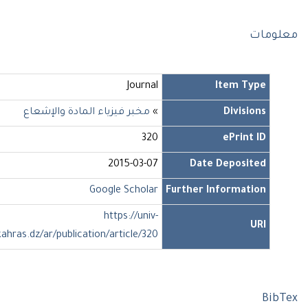
لومات
Journal
Item Type
Divisions
»
مخبر فيزياء المادة والإشعاع
320
ePrint ID
2015-03-07
Date Deposited
Google Scholar
Further Information
https://univ-
URI
soukahras.dz/ar/publication/article/320
Bib