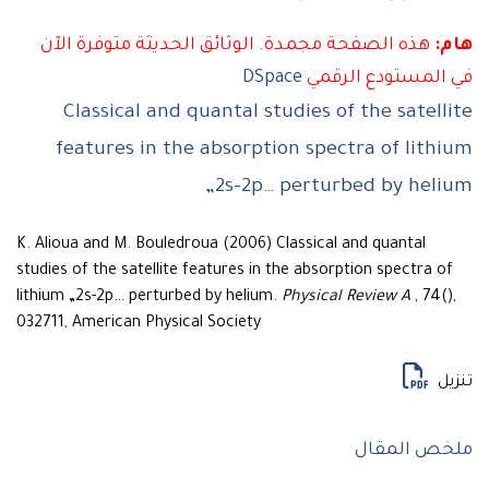
:
هذه الصفحة مجمدة. الوثائق الحديثة متوفرة الآن
المستودع الرقمي
DSpace
Classical and quantal studies of the satell
features in the absorption spectra of lith
„2s-2p… perturbed by hel
K. Alioua and M. Bouledroua (2006) Classical and quantal
studies of the satellite features in the absorption spectra o
lithium „2s-2p… perturbed by helium.
Physical Review A
, 74()
032711, American Physical Society
يل
ص المقال