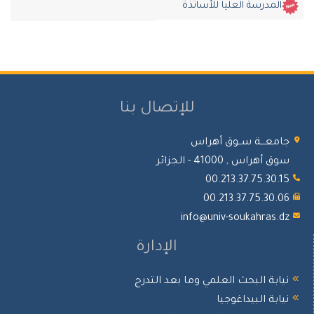
المدرسة العليا للأساتذة
للإتصال بنا
جامعـــة ســوق أهراس
سوق أهراس , 41000 - الجزائر
00.213.37.75.30.15
00.213.37.75.30.06
info@univ-soukahras.dz
الإدارة
نيابة البحث العلمي وما بعد التدرج
نيابة البيداغوجيا