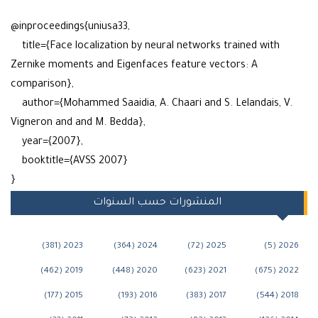
@inproceedings{uniusa33,
title={Face localization by neural networks trained with
Zernike moments and Eigenfaces feature vectors: A
comparison},
author={Mohammed Saaidia, A. Chaari and S. Lelandais, V.
Vigneron and and M. Bedda},
year={2007},
booktitle={AVSS 2007}
}
المنشورات حسب السنوات
2023 (381)
2024 (364)
2025 (72)
2026 (5)
2019 (462)
2020 (448)
2021 (623)
2022 (675)
2015 (177)
2016 (193)
2017 (383)
2018 (544)