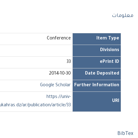
علومات
Conference
Item Type
Divisions
33
ePrint ID
2014-10-30
Date Deposited
Google Scholar
Further Information
https://univ-
URI
soukahras.dz/ar/publication/article/33
BibT